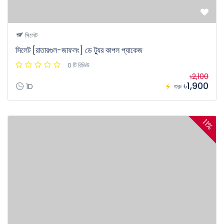
সিলেট
সিলেট [রাতারগুল-জাফলং] ডে ট্যুর কাপল প্যাকেজ
0 টি রিভিউ
৳2,100
৳1,900
1D
শুরু
11%