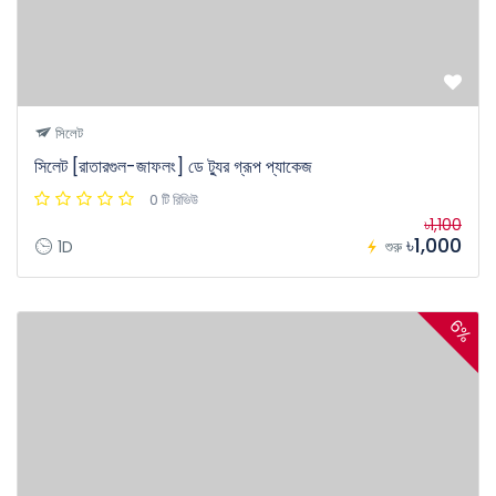
সিলেট
সিলেট [রাতারগুল-জাফলং] ডে ট্যুর গ্রূপ প্যাকেজ
0 টি রিভিউ
৳1,100
৳1,000
1D
শুরু
6%