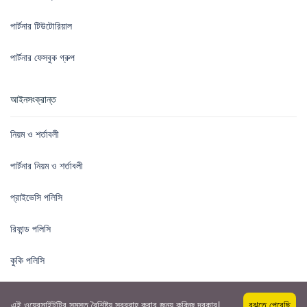
পার্টনার টিউটোরিয়াল
পার্টনার ফেসবুক গ্রুপ
আইনসংক্রান্ত
নিয়ম ও শর্তাবলী
পার্টনার নিয়ম ও শর্তাবলী
প্রাইভেসি পলিসি
রিফান্ড পলিসি
কুকি পলিসি
এই ওয়েবসাইটটির সমস্ত বৈশিষ্ট্য সরবরাহ করার জন্য কুকিজ দরকার।
বুঝতে পেরেছি