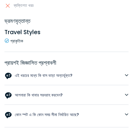
ব্যক্তিগত খরচ
ভ্রমণবৃত্তান্ত
Travel Styles
প্রাকৃতিক
প্রায়শই জিজ্ঞাসিত প্রশ্নাবলী
এই খরচের মধ্যে কি বাস ভাড়া অন্তর্ভুক্ত?
না । বাসের টিকেটের জন্য কল করুন +8801891768934
আপনারা কি খাবার সরবরাহ করবেন?
হ্যাঁ । এই প্যাকেজের মধ্যে তিন বেলার খাবার অন্তর্ভুক্ত ।
কোন স্পট এ কি কোন সময় সীমা নির্ধারিত আছে?
আসলে না । তবে আপনি যদি একটি জায়গায় বেশি সময় ব্যয় করেন তবে আপনি অন্য কোনও