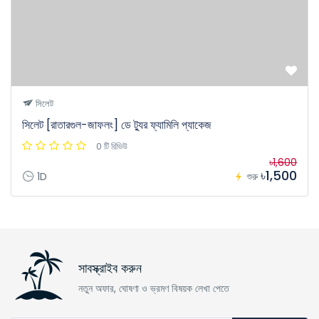
সিলেট
সিলেট [রাতারগুল-জাফলং] ডে ট্যুর ফ্যামিলি প্যাকেজ
0 টি রিভিউ
৳1,600
৳1,500
1D
শুরু
সাবস্ক্রাইব করুন
নতুন অফার, ঘোষণা ও ভ্রমণ বিষয়ক লেখা পেতে