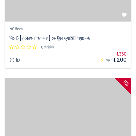
সিলেট
সিলেট [রাতারগুল-জাফলং] ডে ট্যুর ফ্যামিলি প্যাকেজ
0 টি রিভিউ
৳1,350
৳1,200
1D
শুরু
9%