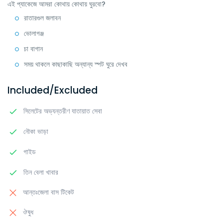
এই প্যাকেজে আমরা কোথায় কোথায় ঘুরবো?
রাতারগুল জলাবন
ভোলাগঞ্জ
চা বাগান
সময় থাকলে কাছাকাছি অন্যান্য স্পট ঘুরে দেখব
Included/Excluded
সিলেটের অভ্যন্তরীণ যাতায়াত সেবা
নৌকা ভাড়া
গাইড
তিন বেলা খাবার
আন্তঃজেলা বাস টিকেট
ঔষুধ