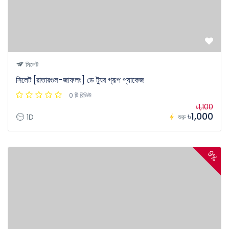
সিলেট
সিলেট [রাতারগুল-জাফলং] ডে ট্যুর গ্রূপ প্যাকেজ
0 টি রিভিউ
৳1,100
৳1,000
1D
শুরু
9%