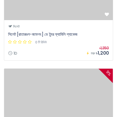
সিলেট
সিলেট [রাতারগুল-জাফলং] ডে ট্যুর ফ্যামিলি প্যাকেজ
0 টি রিভিউ
৳1,350
৳1,200
1D
শুরু
9%