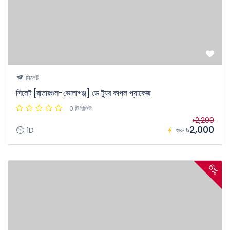
সিলেট
সিলেট [রাতারগুল-ভোলাগঞ্জ] ডে ট্যুর কাপল প্যাকেজ
0 টি রিভিউ
৳2,200
৳2,000
1D
শুরু
6%