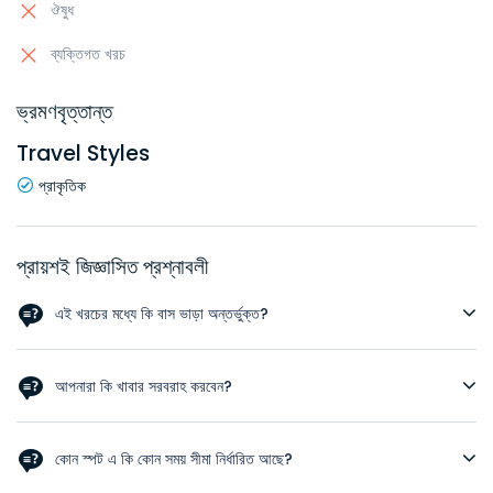
ঔষুধ
ব্যক্তিগত খরচ
ভ্রমণবৃত্তান্ত
Travel Styles
প্রাকৃতিক
প্রায়শই জিজ্ঞাসিত প্রশ্নাবলী
এই খরচের মধ্যে কি বাস ভাড়া অন্তর্ভুক্ত?
না । বাসের টিকেটের জন্য কল করুন +8801891768934
আপনারা কি খাবার সরবরাহ করবেন?
হ্যাঁ । এই প্যাকেজের মধ্যে তিন বেলার খাবার অন্তর্ভুক্ত ।
কোন স্পট এ কি কোন সময় সীমা নির্ধারিত আছে?