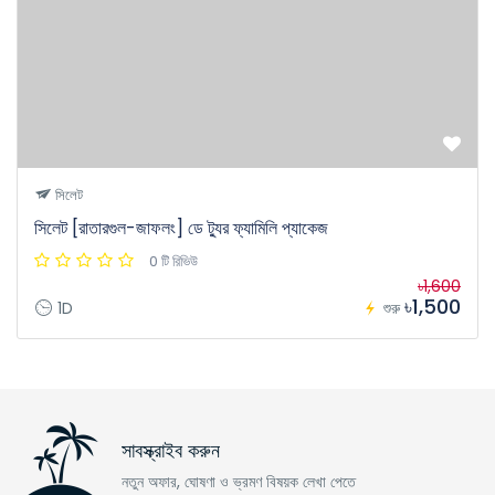
সিলেট
সিলেট [রাতারগুল-জাফলং] ডে ট্যুর ফ্যামিলি প্যাকেজ
0 টি রিভিউ
৳1,600
৳1,500
1D
শুরু
সাবস্ক্রাইব করুন
নতুন অফার, ঘোষণা ও ভ্রমণ বিষয়ক লেখা পেতে